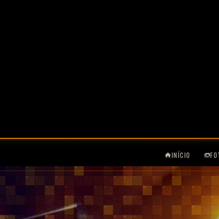
INÍCIO
FO