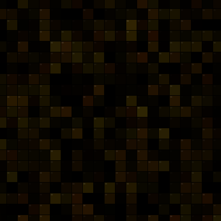
LAJEADO — RS ·
DESDE 2000
Bem-vindo a