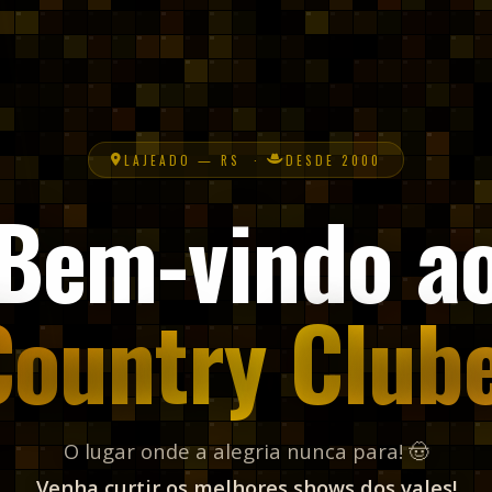
Country Clube
O lugar onde a alegria nunca para! 🤠
Venha curtir os melhores shows dos vales!
VER AGENDA
PRÓXIMOS EVENTOS