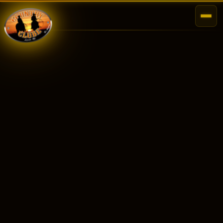
🚧
Página em Construção
Esta seção estará disponível em breve.
VOLTAR AO INÍCIO