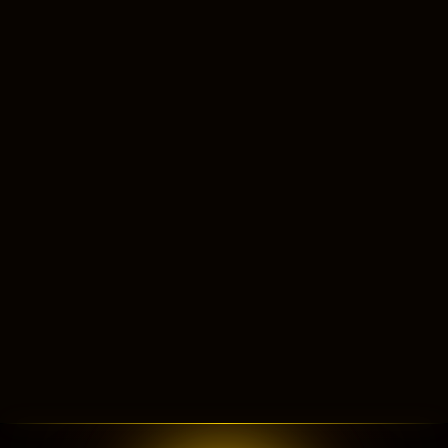
ONDE É SÓ ALEGRIA!
O melhor Casa de Shows dos Vales.
Diversão e alegria para você em Lajeado-RS.
NAVEGAÇÃO
INÍCIO
CONHEÇA O CLUBE