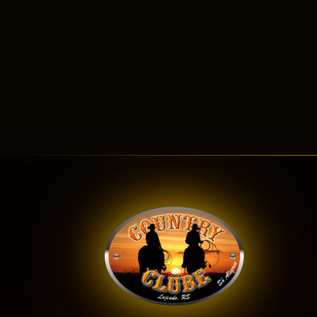
ONDE É SÓ ALEGRIA!
O melhor Casa de Shows dos Vales.