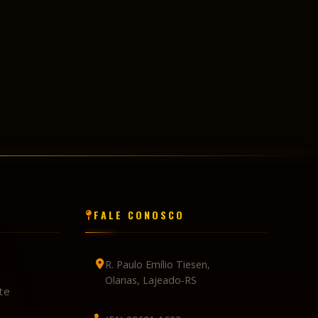
FALE CONOSCO
R. Paulo Emílio Tiesen,
Olarias, Lajeado-RS
te
(51) 99691-1623
contato@countryclube.com