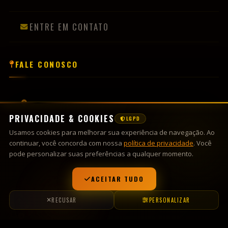
R. Paulo Emílio Tiesen,
Olarias, Lajeado-RS
(51) 99691-1623
contato@countryclube.com
Sextas, Sábados - a partir das 22h
Domingos - a partir das 14h
Vésperas de Feriado - conforme programação
© 2026
Country Clube
— Todos os direitos reservados.
Desenvolvido por
Wobadesign