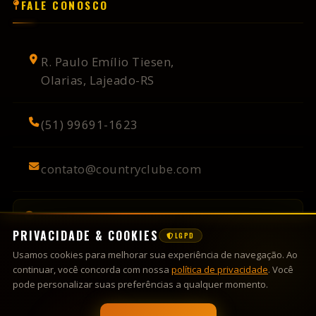
R. Paulo Emílio Tiesen,
Olarias, Lajeado-RS
(51) 99691-1623
contato@countryclube.com
Sextas, Sábados - a partir das 22h
Domingos - a partir das 14h
Vésperas de Feriado - conforme programação
© 2026
Country Clube
— Todos os direitos reservados.
Desenvolvido por
Wobadesign