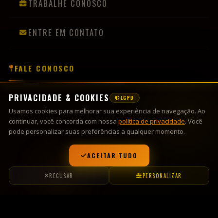
R. Paulo Emílio Tiesen,
Olarias, Lajeado-RS
(51) 99691-1623
contato@countryclube.com
Sextas, Sábados - a partir das 22h
Domingos - a partir das 14h
Vésperas de Feriado - conforme programação
© 2026
Country Clube
— Todos os direitos reservados.
Desenvolvido por
Wobadesign