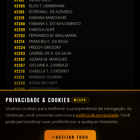
#2276
ISABELLA T. CORDEIRO
#2313
IVANILDA OLIVEIRA
#2320
IVONE REICHERT
#2206
JEFERSON BERNO
#2220
JESSICA T. BOTH
#2161
JOCELINO DA COSTA
#2323
JUCIMARA STEFANI
#2174
JULIE FACCHINI
#2186
KÁTIA C. SEBASTIANI
#2304
LARISSA D. WALKER
#2252
LARISSA G. SANTOS
#2165
LEANDRO DITTRICH
#2296
LEANDRO GALVÃO
#2212
LEILA G. DA ROSA
#2280
LIRIO DIAS
#2318
LOURISA SILVA
#2193
LUANA C. DA SILVA
#2329
LUCAS F. PESSETTI
#2163
LUCAS J. DE OLIVEIRA
#2335
LUIS F. BRUSKI
#2310
MARA LUCIA
#2286
MARCIA E. SILVA
#2168
MÁRCIA F. R. MOURA