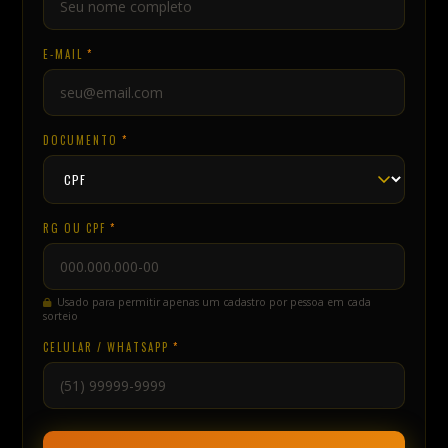
RG OU CPF
*
Usado para permitir apenas um cadastro por pessoa em cada
sorteio
CELULAR / WHATSAPP
*
QUERO PARTICIPAR DO SORTEIO!
O cadastro é gratuito e vale apenas para o sorteio do evento
selecionado. O ingresso não é garantido: somente os sorteados
recebem direito ao ingresso.
INFORMAÇÕES IMPORTANTES
Cadastro gratuito para concorrer ao sorteio, sem
necessidade de compra