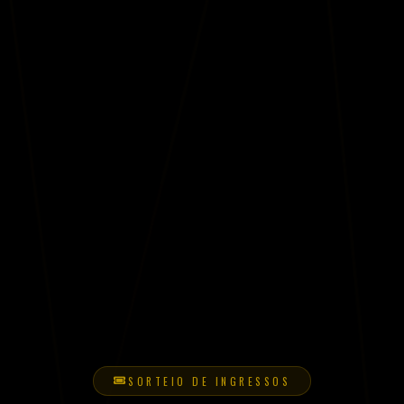
SORTEIO DE INGRESSOS
Participe do
Sorteio de Ingressos!
Cadastre-se gratuitamente para participar do sorteio de
ingressos dos próximos eventos do Country Clube. Cadastro
não garante entrada.