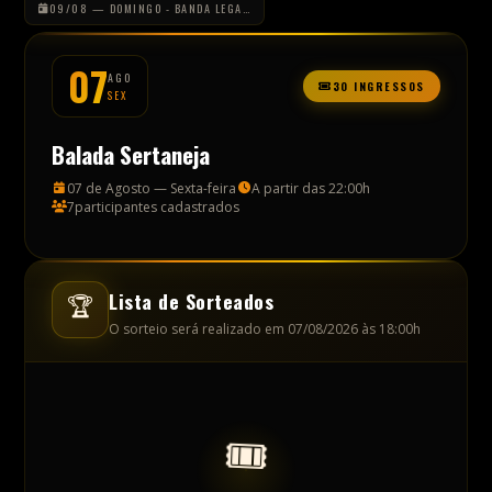
Lista de Sorteados
🏆
O sorteio será realizado em 07/08/2026 às 18:00h
🎟️
Aguardando o Sorteio
Cadastre-se ao lado e aguarde!
O sorteio acontece em 07/08/2026 às 18:00h.
00
05
20
08
:
:
:
DIAS
HORAS
MIN
SEG