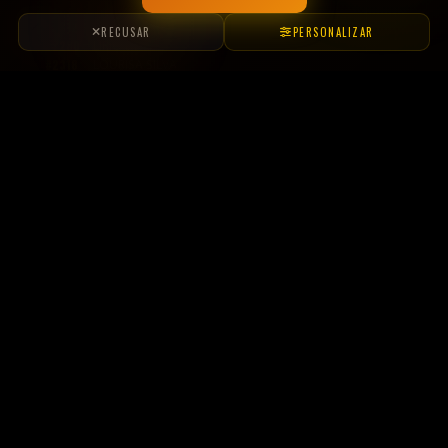
#2284
MARCIA FABRO
#2288
MARCIA ZANINI
#2325
MÁRCIO H. NUNES
#2213
MARÇONEA ALTHAUS
#2308
MARCOS A. SEIDEL
#2291
MARIA E. ALVES
#2236
MARISA S. SCHNEIDER
#2326
MERI COREIRO
#2195
MONIQUE C. ACCADROLLI
#2285
NELSON KORTZ
#2271
NILCE ALBERTON
#2184
PALOMA FREITAS
#2328
PATRICK SCHMITZ
#2330
PATRIK S. MICHELS
#2321
PAULO G. BRUM
#2192
RAFAEL R. VIANNA
#2265
RAMON N. BIOLCHI
#2232
RAQUEL I. D. SANTOS
#2302
REJANE GRAEFF
#2303
RENATO FURTADO
#2298
ROSANI M. MÜHL
#2176
SABRINA G. WOLFART
#2331
SAMUEL SILVA
#2324
SIMONE C. CORDEIRO