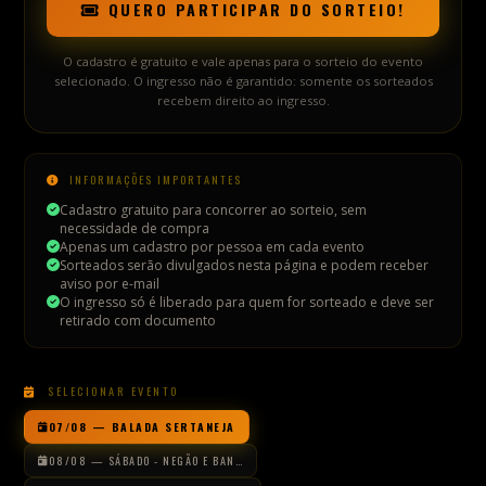
Apenas um cadastro por pessoa em cada evento
Sorteados serão divulgados nesta página e podem receber
aviso por e-mail
O ingresso só é liberado para quem for sorteado e deve ser
retirado com documento
SELECIONAR EVENTO
07/08 — BALADA SERTANEJA
08/08 — SÁBADO - NEGÃO E BAN…
09/08 — DOMINGO - BANDA LEGA…
07
AGO
30 INGRESSOS
SEX
Balada Sertaneja
07 de Agosto — Sexta-feira
A partir das 22:00h
7
participantes cadastrados